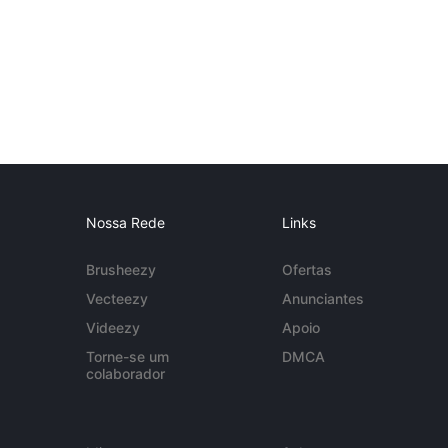
Nossa Rede
Links
Brusheezy
Ofertas
Vecteezy
Anunciantes
Videezy
Apoio
Torne-se um
DMCA
colaborador