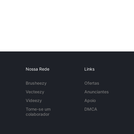
Nossa Rede
Links
Brusheezy
Ofertas
Vecteezy
Anunciantes
Videezy
Apoio
Torne-se um
DMCA
colaborador