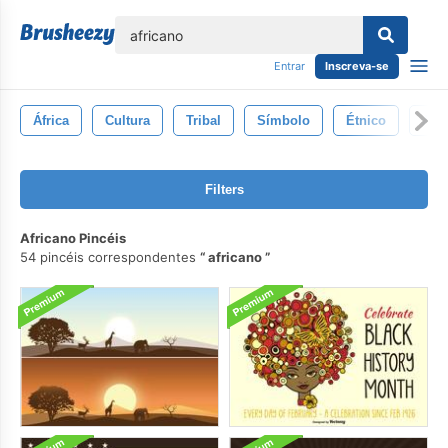
echar
Entrar
Inscreva-se
África
Cultura
Tribal
Símbolo
Étnico
Arte
Filters
Africano Pincéis
54 pincéis correspondentes
africano