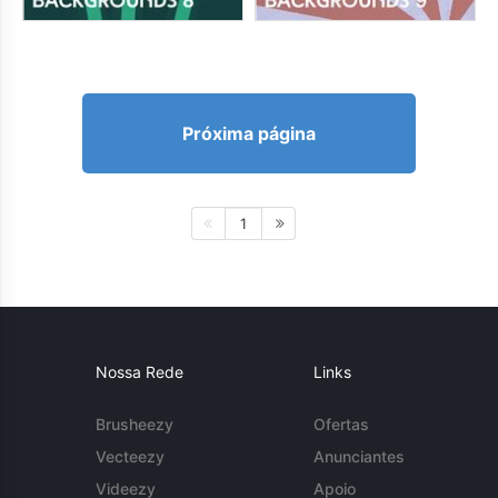
Próxima página
1
Nossa Rede
Links
Brusheezy
Ofertas
Vecteezy
Anunciantes
Videezy
Apoio