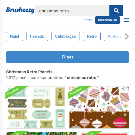
echar
Entrar
Inscreva-se
Natal
Feriado
Celebração
Retro
Vintage
A
Filters
Christmas Retro Pincéis
1.317 pincéis correspondentes
christmas retro