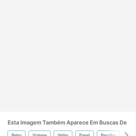
Esta Imagem Também Aparece Em Buscas De
Retro
Vintage
Velho
Papel
Barulho
Esti