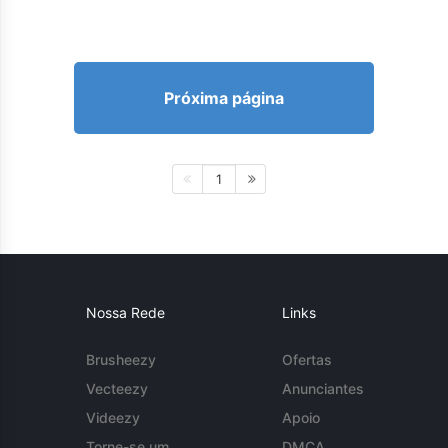
Próxima página
1
Nossa Rede
Links
Brusheezy
Ofertas
Vecteezy
Anunciantes
Videezy
Apoio
Torne-se um
DMCA