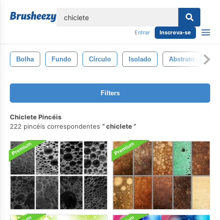
echar
Entrar
Inscreva-se
Bolha
Fundo
Círculo
Isolado
Abstrato
Az
Filters
Chiclete Pincéis
222 pincéis correspondentes
chiclete