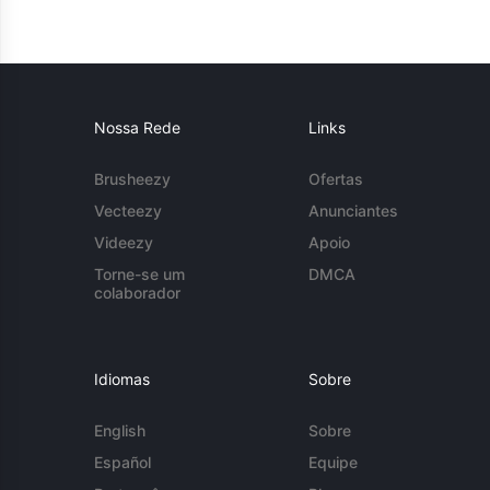
Nossa Rede
Links
Brusheezy
Ofertas
Vecteezy
Anunciantes
Videezy
Apoio
Torne-se um
DMCA
colaborador
Idiomas
Sobre
English
Sobre
Español
Equipe