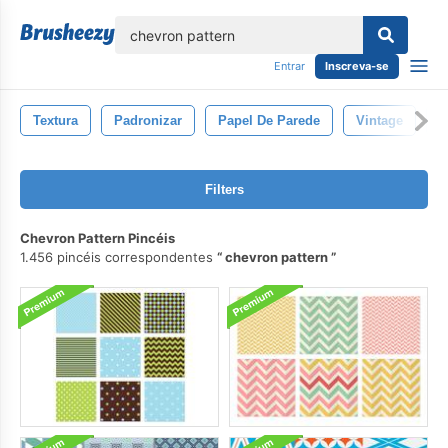
echar
Entrar
Inscreva-se
Textura
Padronizar
Papel De Parede
Vintage
D
Filters
Chevron Pattern Pincéis
1.456 pincéis correspondentes
chevron pattern