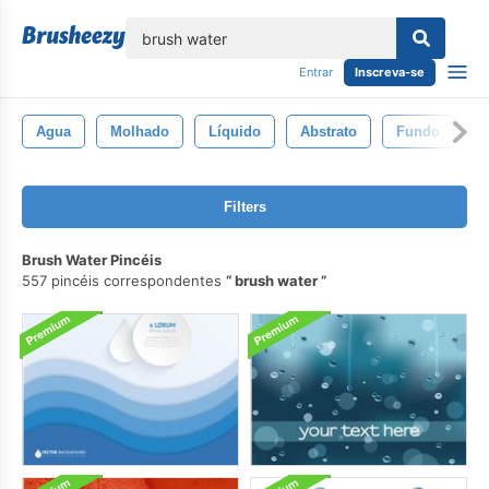
echar
Entrar
Inscreva-se
Agua
Molhado
Líquido
Abstrato
Fundo
A
Filters
Brush Water Pincéis
557 pincéis correspondentes
brush water