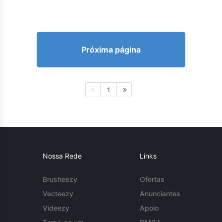
Próxima página
1
Nossa Rede
Links
Brusheezy
Ofertas
Vecteezy
Anunciantes
Videezy
Apoio