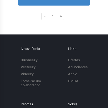
1
Nossa Rede
Links
Brusheezy
Ofertas
Vecteezy
Anunciantes
Videezy
Apoio
Torne-se um
DMCA
colaborador
Idiomas
Sobre