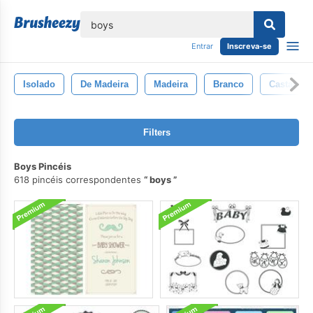
echar
Entrar
Inscreva-se
Isolado
De Madeira
Madeira
Branco
Castanho
Filters
Boys Pincéis
618 pincéis correspondentes
boys