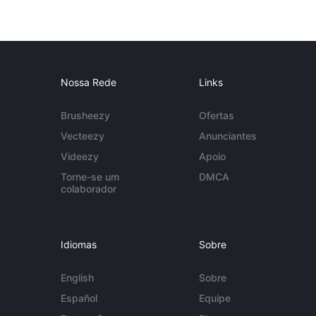
Nossa Rede
Links
Brusheezy
Ofertas
Vecteezy
Anunciantes
Videezy
Apoio
Torne-se um
DMCA
colaborador
Idiomas
Sobre
English
Sobre
Español
Equipe