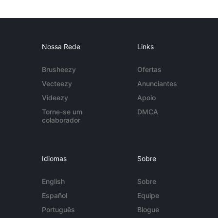
Nossa Rede
Links
Brusheezy
Ofertas
Vecteezy
Anunciantes
Videezy
Apoio
Torne-se um
DMCA
colaborador
Idiomas
Sobre
English
Sobre
Español
Equipe
Português
Blogue