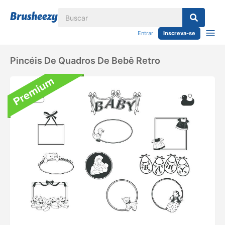
Entrar
Inscreva-se
Pincéis De Quadros De Bebê Retro