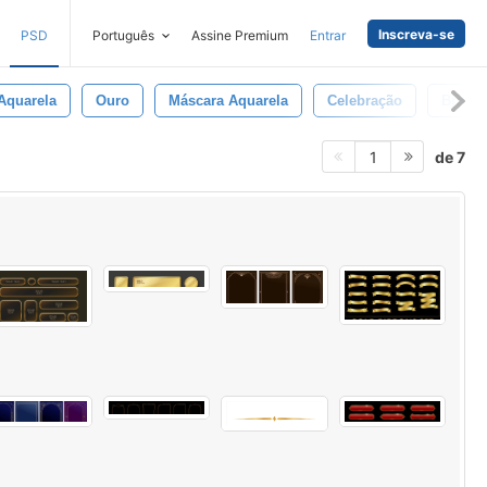
Inscreva-se
PSD
Português
Assine Premium
Entrar
Aquarela
Ouro
Máscara Aquarela
Celebração
Brilha
de 7
1