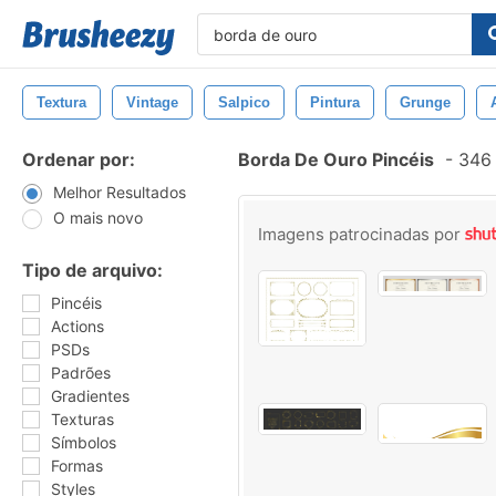
Textura
Vintage
Salpico
Pintura
Grunge
Ordenar por:
Borda De Ouro Pincéis
-
346 
Melhor Resultados
O mais novo
Imagens patrocinadas por
Tipo de arquivo:
Pincéis
Actions
PSDs
Padrões
Gradientes
Texturas
Símbolos
Formas
Styles