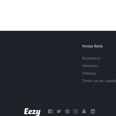
Nossa Rede
Brusheezy
Vecteezy
Videezy
Torne-se um colabo