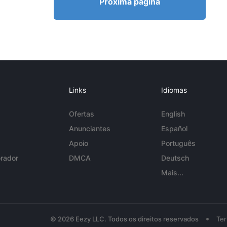
Próxima página
Links
Idiomas
Ofertas
English
Anunciantes
Español
Apoio
Português
rador
DMCA
Deutsch
Mais...
•
© 2026 Eezy LLC. Todos os direitos reservados
Te