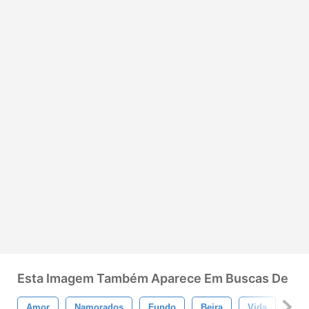
Esta Imagem Também Aparece Em Buscas De
Amor
Namorados
Fundo
Beira
Vida
Pos