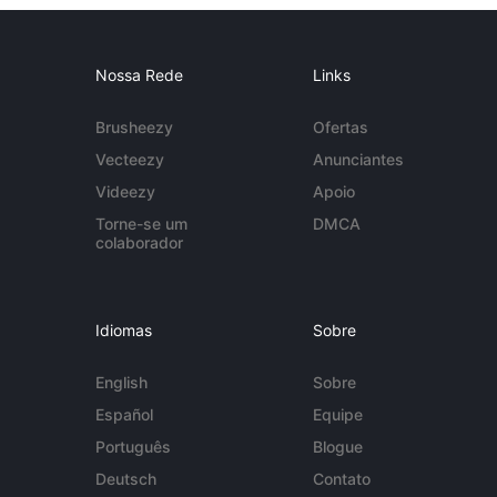
Nossa Rede
Links
Brusheezy
Ofertas
Vecteezy
Anunciantes
Videezy
Apoio
Torne-se um
DMCA
colaborador
Idiomas
Sobre
English
Sobre
Español
Equipe
Português
Blogue
Deutsch
Contato