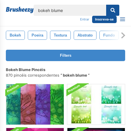
echar
Entrar
Inscreva-se
Bokeh
Poeira
Textura
Abstrato
Fundo
Es
Filters
Bokeh Blume Pincéis
870 pincéis correspondentes
bokeh blume