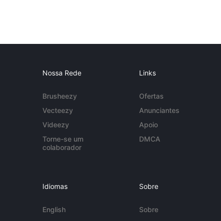
Nossa Rede
Links
Brusheezy
Ofertas
Vecteezy
Anunciantes
Videezy
Apoio
Torne-se um
DMCA
colaborador
Idiomas
Sobre
English
Sobre