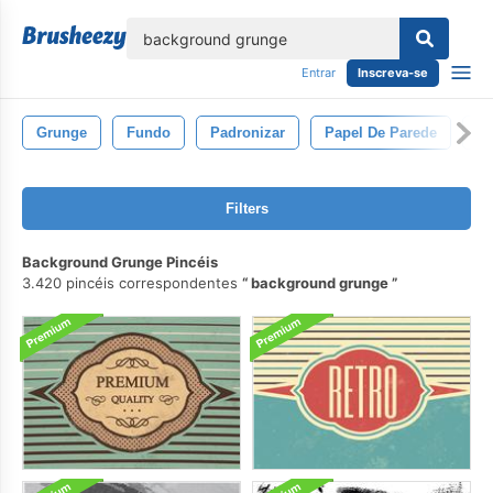
echar
Entrar
Inscreva-se
Grunge
Fundo
Padronizar
Papel De Parede
Ve
Filters
Background Grunge Pincéis
3.420 pincéis correspondentes
background grunge