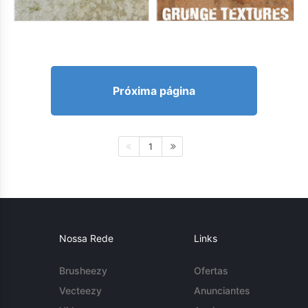
Próxima página
1
Nossa Rede
Links
Brusheezy
Ofertas
Vecteezy
Anunciantes