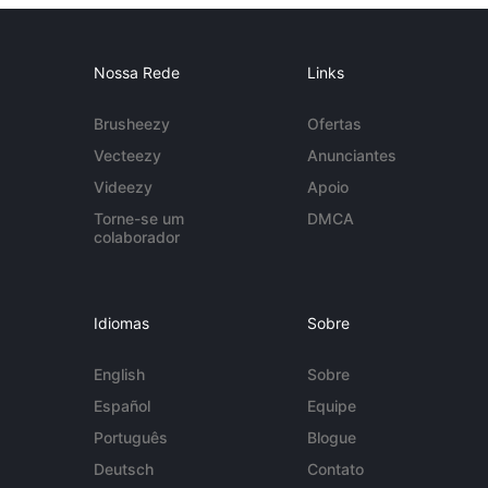
Nossa Rede
Links
Brusheezy
Ofertas
Vecteezy
Anunciantes
Videezy
Apoio
Torne-se um
DMCA
colaborador
Idiomas
Sobre
English
Sobre
Español
Equipe
Português
Blogue
Deutsch
Contato