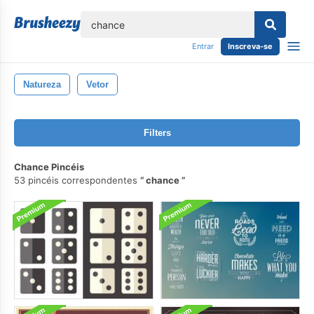
echar
Entrar
Inscreva-se
Natureza
Vetor
Filters
Chance Pincéis
53 pincéis correspondentes
chance