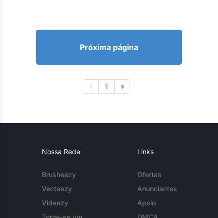
Próxima página
1
Nossa Rede
Links
Brusheezy
Ofertas
Vecteezy
Anunciantes
Videezy
Apoio
Torne-se um
DMCA