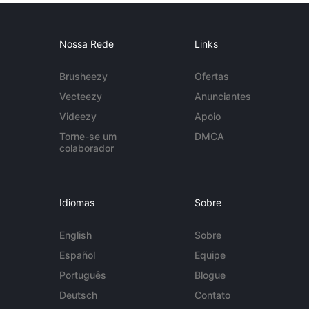
Nossa Rede
Links
Brusheezy
Ofertas
Vecteezy
Anunciantes
Videezy
Apoio
Torne-se um
DMCA
colaborador
Idiomas
Sobre
English
Sobre
Español
Equipe
Português
Blogue
Deutsch
Contato