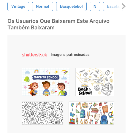
Vintage
Normal
Basquetebol
N
Escola
E
Os Usuarios Que Baixaram Este Arquivo
Também Baixaram
Imagens patrocinadas