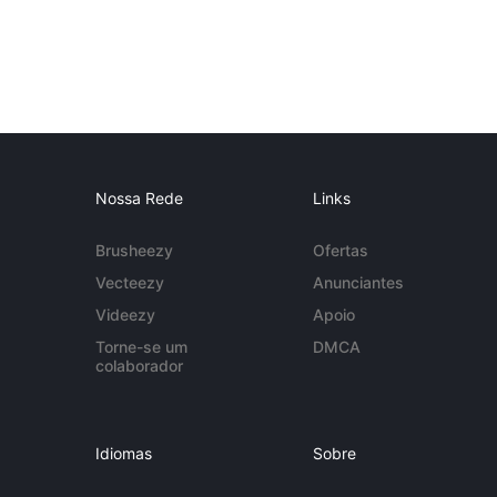
Nossa Rede
Links
Brusheezy
Ofertas
Vecteezy
Anunciantes
Videezy
Apoio
Torne-se um
DMCA
colaborador
Idiomas
Sobre