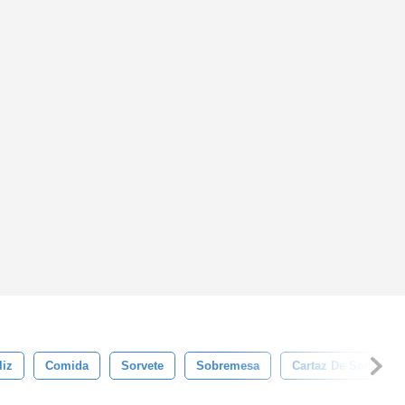
liz
Comida
Sorvete
Sobremesa
Cartaz De Sorvete