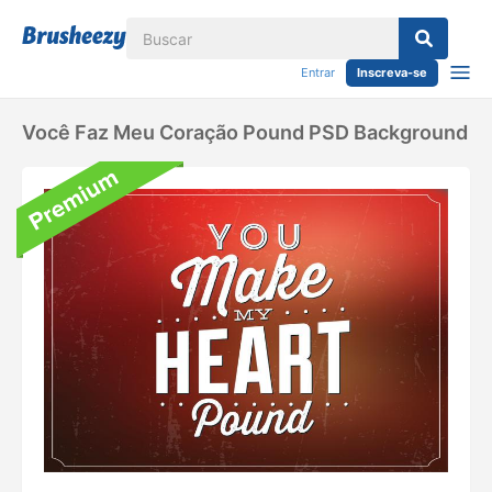
Entrar
Inscreva-se
Você Faz Meu Coração Pound PSD Background