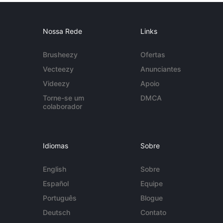
Nossa Rede
Links
Brusheezy
Ofertas
Vecteezy
Anunciantes
Videezy
Apoio
Torne-se um
DMCA
colaborador
Idiomas
Sobre
English
Sobre
Español
Equipe
Português
Blogue
Deutsch
Contato