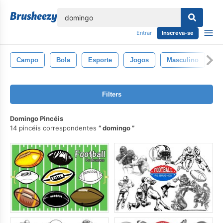
echar
Entrar
Inscreva-se
Campo
Bola
Esporte
Jogos
Masculino
P
Filters
Domingo Pincéis
14 pincéis correspondentes
domingo