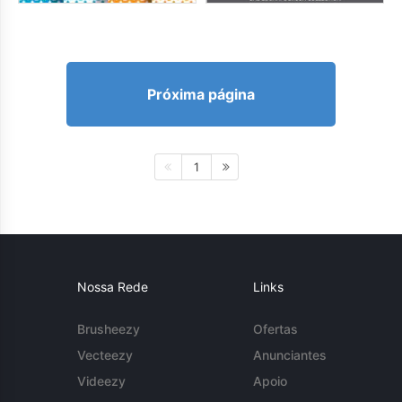
Próxima página
1
Nossa Rede
Links
Brusheezy
Ofertas
Vecteezy
Anunciantes
Videezy
Apoio