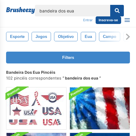
echar
Entrar
Inscreva-se
Esporte
Jogos
Objetivo
Eua
Campo
Nfl
Filters
Bandeira Dos Eua Pincéis
102 pincéis correspondentes
bandeira dos eua