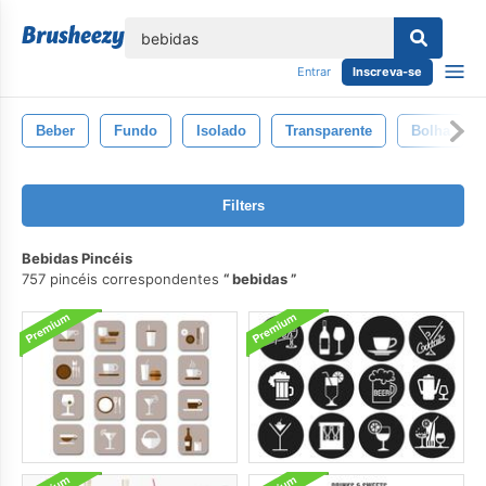
echar
Entrar
Inscreva-se
Beber
Fundo
Isolado
Transparente
Bolha
Filters
Bebidas Pincéis
757 pincéis correspondentes
bebidas