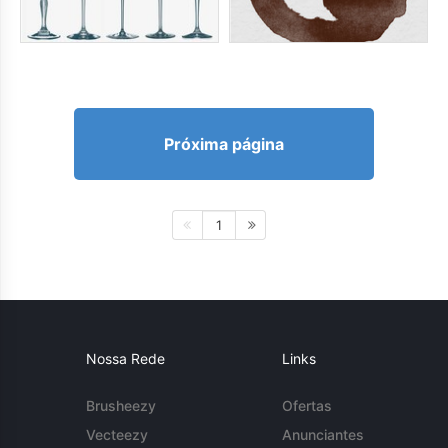
Próxima página
1
Nossa Rede
Links
Brusheezy
Ofertas
Vecteezy
Anunciantes