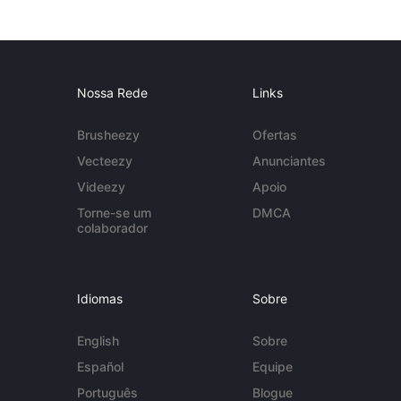
Nossa Rede
Links
Brusheezy
Ofertas
Vecteezy
Anunciantes
Videezy
Apoio
Torne-se um
DMCA
colaborador
Idiomas
Sobre
English
Sobre
Español
Equipe
Português
Blogue