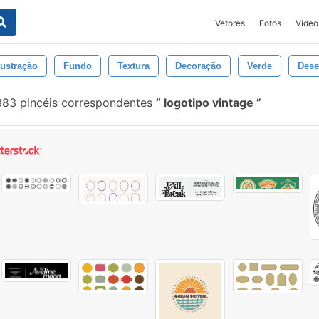
Vetores
Fotos
Vídeo
lustração
Fundo
Textura
Decoração
Verde
Dese
383 pincéis correspondentes
logotipo vintage