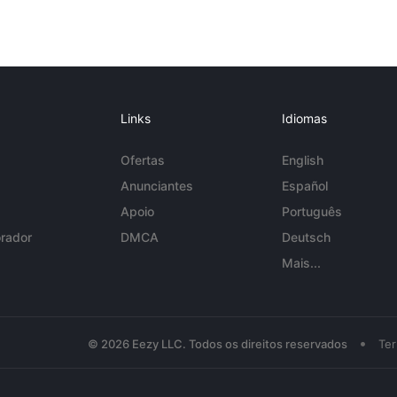
Links
Idiomas
Ofertas
English
Anunciantes
Español
Apoio
Português
rador
DMCA
Deutsch
Mais...
•
© 2026 Eezy LLC. Todos os direitos reservados
Te