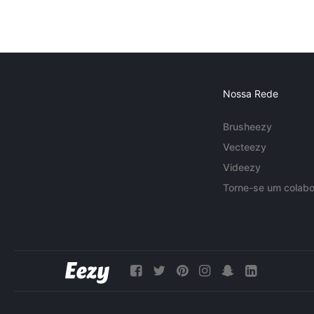
Nossa Rede
Brusheezy
Vecteezy
Videezy
Torne-se um colabo