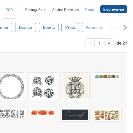
Inscreva-se
PSD
Português
Assine Premium
Entrar
nhar
Branco
Bonita
Preto
Vermelho
Logotipo
de 21
1