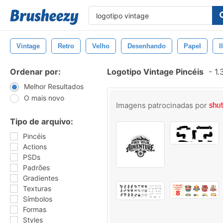
Vintage
Retro
Velho
Desenhando
Papel
I
Ordenar por:
Logotipo Vintage Pincéis
-
1.
Melhor Resultados
O mais novo
Imagens patrocinadas por
Tipo de arquivo:
Pincéis
Actions
PSDs
Padrões
Gradientes
Texturas
Símbolos
Formas
Styles