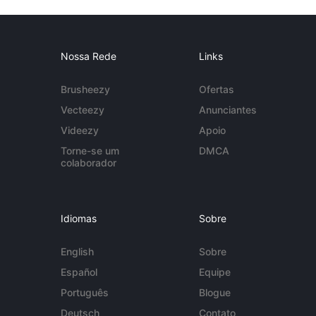
Nossa Rede
Links
Brusheezy
Ofertas
Vecteezy
Anunciantes
Videezy
Apoio
Torne-se um
DMCA
colaborador
Idiomas
Sobre
English
Sobre
Español
Equipe
Português
Blogue
Deutsch
Contato