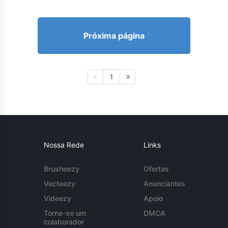
Próxima página
1
Nossa Rede
Links
Brusheezy
Ofertas
Vecteezy
Anunciantes
Videezy
Apoio
Torne-se um
DMCA
colaborador