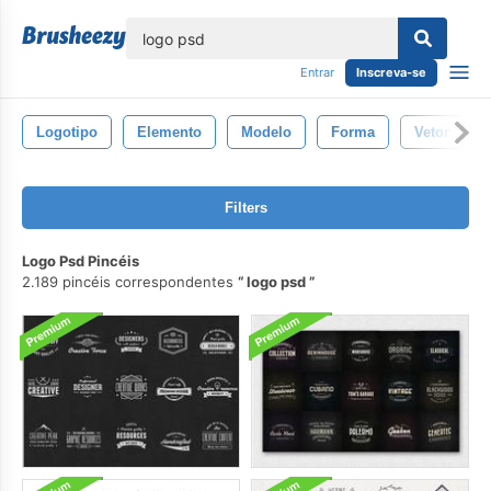
echar
Entrar
Inscreva-se
Logotipo
Elemento
Modelo
Forma
Vetor
Filters
Logo Psd Pincéis
2.189 pincéis correspondentes
logo psd