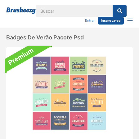
Entrar
Inscreva-se
Badges De Verão Pacote Psd