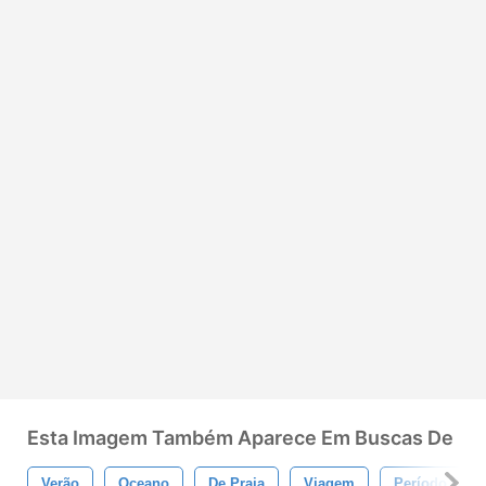
Esta Imagem Também Aparece Em Buscas De
Verão
Oceano
De Praia
Viagem
Período De Fé