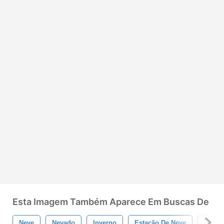
Esta Imagem Também Aparece Em Buscas De
Neve
Nevado
Inverno
Estação De Neve
Floco