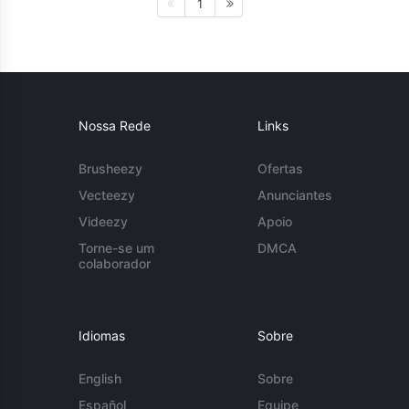
1
Nossa Rede
Links
Brusheezy
Ofertas
Vecteezy
Anunciantes
Videezy
Apoio
Torne-se um
DMCA
colaborador
Idiomas
Sobre
English
Sobre
Español
Equipe