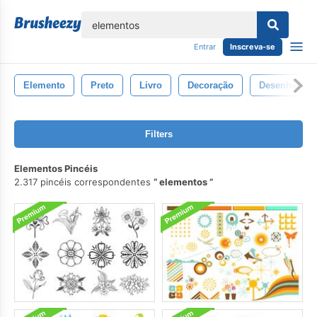
echar
Entrar
Inscreva-se
Elemento
Preto
Livro
Decoração
Desenhar
Filters
Elementos Pincéis
2.317 pincéis correspondentes
elementos