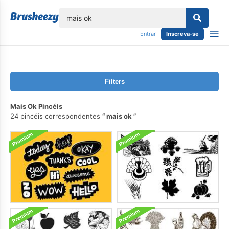
echar
Entrar
Inscreva-se
Filters
Mais Ok Pincéis
24 pincéis correspondentes
mais ok