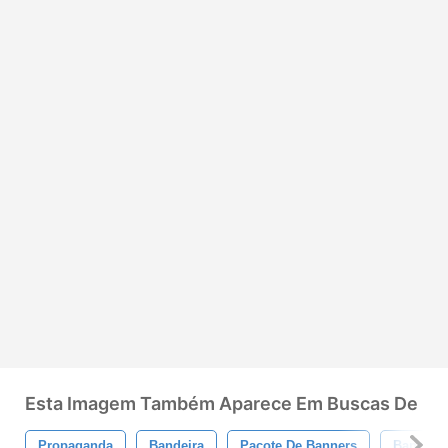
Esta Imagem Também Aparece Em Buscas De
Propaganda
Bandeira
Pacote De Banners
Banner 