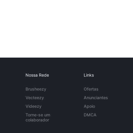
Nossa Rede
Links
Brusheezy
Ofertas
Vecteezy
Anunciantes
Videezy
Apoio
Torne-se um
DMCA
colaborador