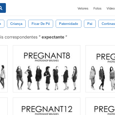
Vetores
Fotos
Vídeo
n
Criança
Ficar De Pé
Paternidade
Pai
Cortinas
éis correspondentes
expectante