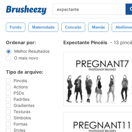
Fundo
Maternidade
Conceito
Mamãe
Abdôme
Ordenar por:
Expectante Pincéis
-
13 pinc
Melhor Resultados
O mais novo
Tipo de arquivo:
Pincéis
Actions
PSDs
Padrões
Gradientes
Texturas
Símbolos
Formas
Styles