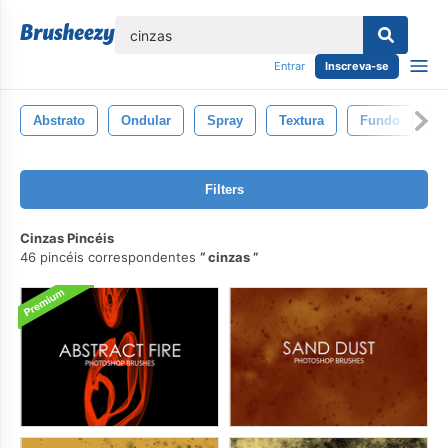
echar
Entrar
Inscreva-se
Abstrato
Ondular
Spray
Textura
Fundo
N
Filters
Cinzas Pincéis
46 pincéis correspondentes
cinzas