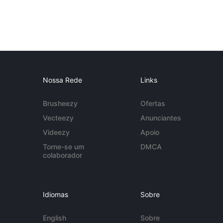
Nossa Rede
Links
Brusheezy
Ofertas
Vecteezy
Anunciantes
Videezy
Apoio
Torne-se um
DMCA
colaborador
Idiomas
Sobre
English
Sobre