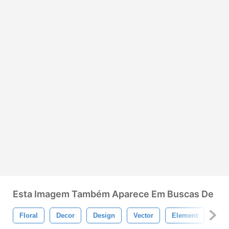
Esta Imagem Também Aparece Em Buscas De
Floral
Decor
Design
Vector
Element
Pat