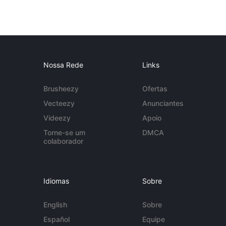
Nossa Rede
Links
Brusheezy
Ofertas
Vecteezy
Anunciantes
Videezy
Apoio
Torne-se um
DMCA
colaborador
Idiomas
Sobre
English
Sobre
Español
Equipe