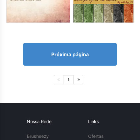
Próxima página
1
Nossa Rede
Links
Brusheezy
Ofertas