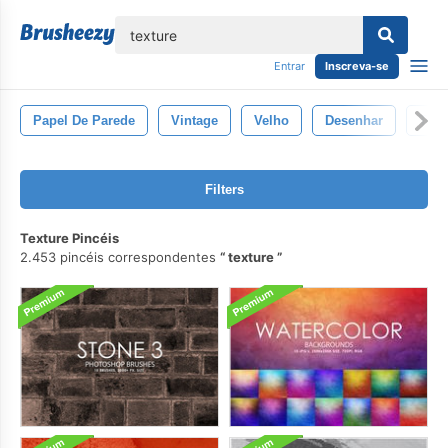
echar
Entrar
Inscreva-se
Papel De Parede
Vintage
Velho
Desenhar
Text
Filters
Texture Pincéis
2.453 pincéis correspondentes
texture