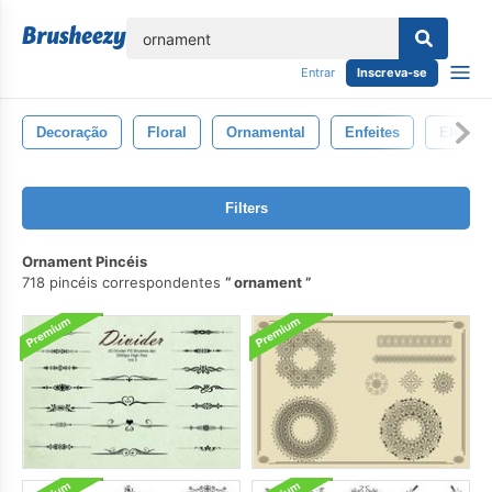
echar
Entrar
Inscreva-se
Decoração
Floral
Ornamental
Enfeites
Elemen
Filters
Ornament Pincéis
718 pincéis correspondentes
ornament