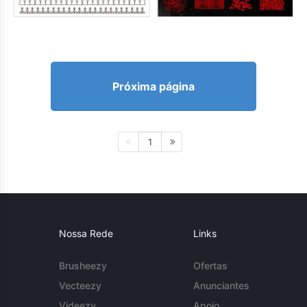
Próxima página
1
Nossa Rede
Links
Brusheezy
Ofertas
Vecteezy
Anunciantes
Videezy
Apoio