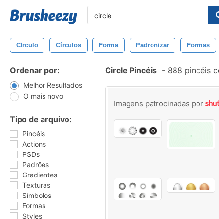
Círculo
Círculos
Forma
Padronizar
Formas
Ordenar por:
Circle Pincéis
-
888 pincéis 
Melhor Resultados
O mais novo
Imagens patrocinadas por
Tipo de arquivo:
Pincéis
Actions
PSDs
Padrões
Gradientes
Texturas
Símbolos
Formas
Styles