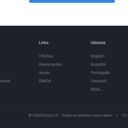
Links
Idiomas
Ofertas
English
Anunciantes
Español
Apoio
Português
rador
DMCA
Deutsch
Mais...
•
© 2026 Eezy LLC. Todos os direitos reservados
Te