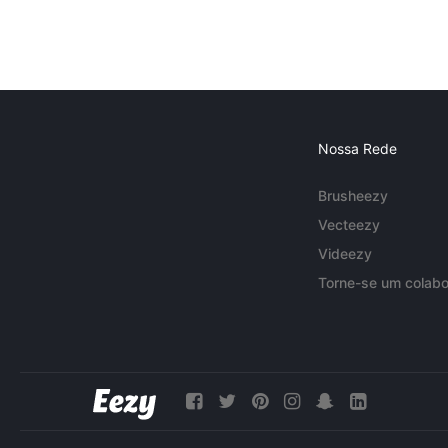
Nossa Rede
Brusheezy
Vecteezy
Videezy
Torne-se um colabo