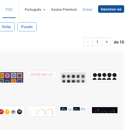
Inscreva-se
PSD
Português
Assine Premium
Entrar
Volta
Fundo
de 15
1