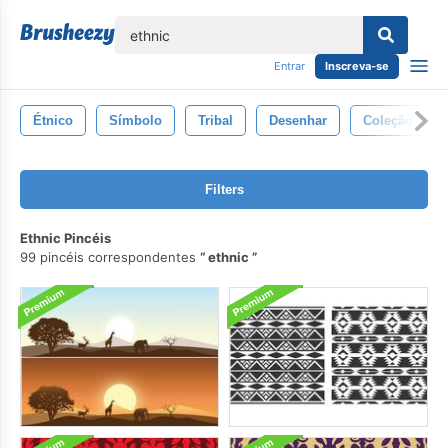
echar
Entrar
Inscreva-se
Étnico
Símbolo
Tribal
Desenhar
Coleção
Filters
Ethnic Pincéis
99 pincéis correspondentes
ethnic