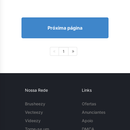
Próxima página
1
Nossa Rede
Links
Brusheezy
Ofertas
Vecteezy
Anunciantes
Videezy
Apoio
Torne-se um
DMCA