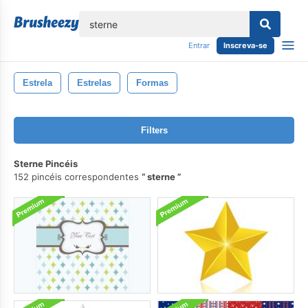
echar
Entrar
Inscreva-se
Estrela
Estrelas
Formas
Filters
Sterne Pincéis
152 pincéis correspondentes
sterne