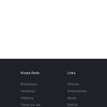
Nossa Rede
Links
Brusheezy
Ofertas
Vecteezy
Anunciantes
Videezy
Apoio
Torne-se um
DMCA