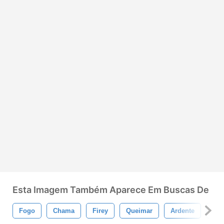
Esta Imagem Também Aparece Em Buscas De
Fogo
Chama
Firey
Queimar
Ardente
Que