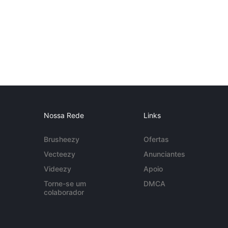
Nossa Rede
Links
Brusheezy
Ofertas
Vecteezy
Anunciantes
Videezy
Apoio
Torne-se um
DMCA
colaborador