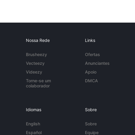
Nossa Rede
Links
Brusheezy
Ofertas
Vecteezy
Anunciantes
Videezy
Apoio
Torne-se um
DMCA
colaborador
Idiomas
Sobre
English
Sobre
Español
Equipe