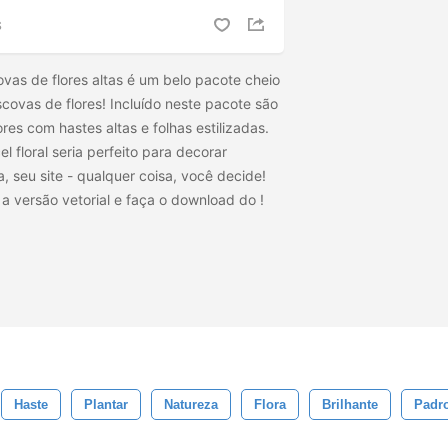
S
vas de flores altas é um belo pacote cheio
covas de flores! Incluído neste pacote são
lores com hastes altas e folhas estilizadas.
l floral seria perfeito para decorar
a, seu site - qualquer coisa, você decide!
a a versão vetorial e faça o download do
!
Haste
Plantar
Natureza
Flora
Brilhante
Padro