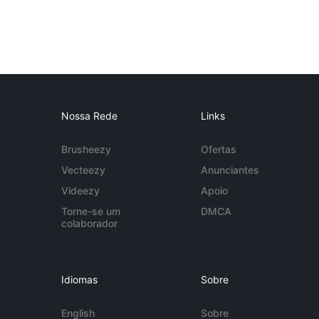
Nossa Rede
Links
Brusheezy
Ofertas
Vecteezy
Anunciantes
Videezy
Apoio
Torne-se um
DMCA
colaborador
Idiomas
Sobre
English
Sobre