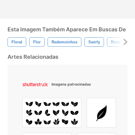
Esta Imagem Também Aparece Em Buscas De
Floral
Flor
Redemoinhos
Swirly
Rosa
F
Artes Relacionadas
Imagens patrocinadas