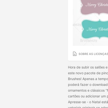
SOBRE AS LICENÇA
Hora de subir os salões 
este novo pacote de pin
Brushes! Apenas a temp
poderá fazer o download
ornamentos e clássicos "
cartões ou adicionar um 
Apresse-se - o Natal est
vetoriais originais se a