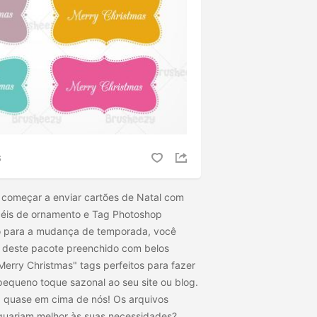
S
e começar a enviar cartões de Natal com
céis de ornamento e Tag Photoshop
o para a mudança de temporada, você
 deste pacote preenchido com belos
Merry Christmas" tags perfeitos para fazer
pequeno toque sazonal ao seu site ou blog.
á quase em cima de nós! Os arquivos
dequariam melhor às suas necessidades?