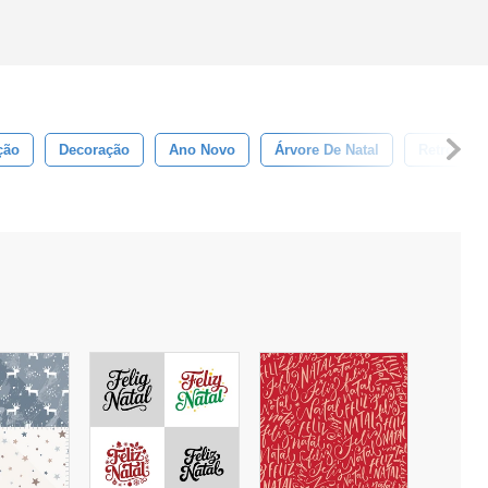
ção
Decoração
Ano Novo
Árvore De Natal
Retro