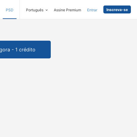
Inscreva-se
PSD
Português
Assine Premium
Entrar
gora - 1 crédito