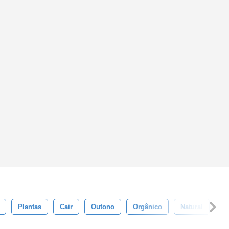
Plantas
Cair
Outono
Orgânico
Natural
De